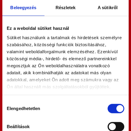
Beleegyezés
Részletek
A sütikről
Ez a weboldal sütiket használ
Rólunk
Sütiket használunk a tartalmak és hirdetések személyre
szabásához, közösségi funkciók biztosításához,
Az Üvegneked Kft. autóüvegezéssel foglalkozik, a
valamint weboldalforgalmunk elemzéséhez. Ezenkívül
személyautótól a nagyobb járművekig.
közösségi média-, hirdető- és elemező partnereinkkel
Vállalkozásunk 2008-ban indult, majd 2009-ben
megosztjuk az Ön weboldalhasználatra vonatkozó
bővült autóüveges szolgáltatásokkal. Autóüvegezés
adatait, akik kombinálhatják az adatokat más olyan
mellett mobil üvegcsere is elérhető, így a helyszíni
adatokkal, amelyeket Ön adott meg számukra vagy az
csere sok esetben megoldható. A célunk az, hogy a
Ön által használt más szolgáltatásokból gyűjtöttek.
sérülés jellegéhez és az autó típusához illeszkedő
megoldást kapjon, legyen szó javításról, cseréről
Hozzájárulás
vagy fóliázásról. Ha szélvédőcserére lenne szüksége
Bővebben
Elengedhetetlen
kiválasztása
Pécelen és környékén, keressen meg minket, és
egyeztetünk egy gyors megoldást.
Kapcsolat
Beállítások