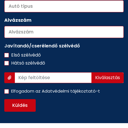
Alvázszám
Javítandó/cserélendő szélvédő
Első szélvédő
Hátsó szélvédő
Kép feltöltése
Elfogadom az
Adatvédelmi tájékoztató
-t
Küldés