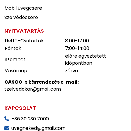
Mobil üvegcsere
Szélvédőcsere
NYITVATARTÁS
Hétfő–Csütörtök
8:00–17:00
Péntek
7:00–14:00
előre egyeztetett
Szombat
időpontban
Vasárnap
zárva
CASCO-s kárrendezés e-mail:
szelvedokar@gmail.com
KAPCSOLAT
+36 30 230 7000
uvegneked@gmail.com