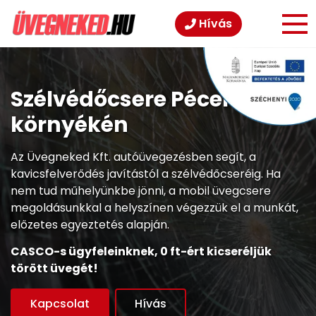
Hívás
Szélvédőcsere Pécelen és
környékén
Az Üvegneked Kft. autóüvegezésben segít, a
kavicsfelverődés javítástól a szélvédőcseréig. Ha
nem tud műhelyünkbe jönni, a mobil üvegcsere
megoldásunkkal a helyszínen végezzük el a munkát,
előzetes egyeztetés alapján.
CASCO-s ügyfeleinknek, 0 ft-ért kicseréljük
törött üvegét!
Kapcsolat
Hívás