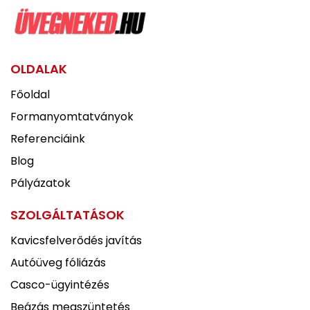
OLDALAK
Főoldal
Formanyomtatványok
Referenciáink
Blog
Pályázatok
SZOLGÁLTATÁSOK
Kavicsfelverődés javítás
Autóüveg fóliázás
Casco-ügyintézés
Beázás megszüntetés