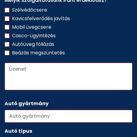
Melyik szolgáltatásunk iránt érdeklődsz?
Szélvédőcsere
Kavicsfelverődés javítás
Mobil üvegcsere
Casco-ügyintézés
Autóüveg fóliázás
Beázás megszüntetés
Autó gyártmány
Autó típus