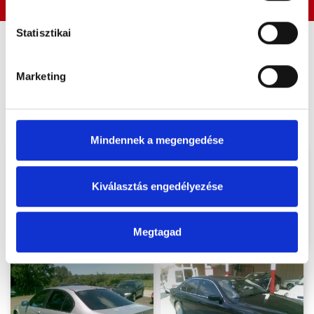
Statisztikai
Tekintse meg
Marketing
referenciáinkat
Autó fóliázás
Mobil üvegcsere
Mindennek a megengedése
Kiválasztás engedélyezése
Megtagad