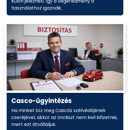
külön jelezheti. Így a végeredmény a
használathoz igazodik.
Casco-ügyintézés
Ha minket bíz meg Cascós szélvédőjének
cseréjével, akkor az önrészt nem kell kifizetnie,
mert ezt átvállaljuk.