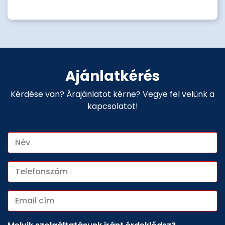
esőszenzort vagy fűtést.
üvegcsere esetén a helyszínen.
igazítva.
teendőket.
tudnivalókat.
Ajánlatkérés
Kérdése van? Árajánlatot kérne? Vegye fel velünk a
kapcsolatot!