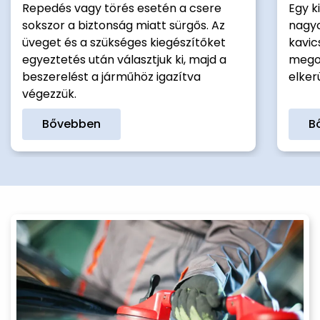
Repedés vagy törés esetén a csere
Egy k
sokszor a biztonság miatt sürgős. Az
nagyo
üveget és a szükséges kiegészítőket
kavic
egyeztetés után választjuk ki, majd a
megol
beszerelést a járműhöz igazítva
elker
végezzük.
Bővebben
B