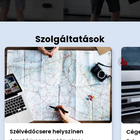
Szolgáltatások
Szélvédőcsere helyszínen
Cége