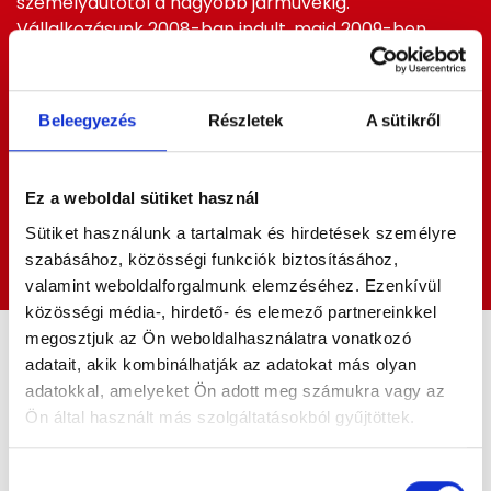
személyautótól a nagyobb járművekig.
Vállalkozásunk 2008-ban indult, majd 2009-ben
bővült autóüveges szolgáltatásokkal. Autóüvegezés
mellett mobil üvegcsere is elérhető, így a helyszíni
csere sok esetben megoldható. A célunk az, hogy a
Beleegyezés
Részletek
A sütikről
sérülés jellegéhez és az autó típusához illeszkedő
megoldást kapjon, legyen szó javításról, cseréről
vagy fóliázásról. Ha szélvédőcserére lenne szüksége
Bővebben
Ez a weboldal sütiket használ
Pécelen és környékén, keressen meg minket, és
Sütiket használunk a tartalmak és hirdetések személyre
egyeztetünk egy gyors megoldást.
Kapcsolat
szabásához, közösségi funkciók biztosításához,
valamint weboldalforgalmunk elemzéséhez. Ezenkívül
közösségi média-, hirdető- és elemező partnereinkkel
megosztjuk az Ön weboldalhasználatra vonatkozó
Tekintse meg
adatait, akik kombinálhatják az adatokat más olyan
adatokkal, amelyeket Ön adott meg számukra vagy az
referenciáinkat
Ön által használt más szolgáltatásokból gyűjtöttek.
Autó fóliázás
Mobil üvegcsere
Hozzájárulás