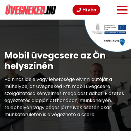
Hívás
Mobil üvegcsere az Ön
helyszínén
Ha nincs ideje vagy lehetősége elvinni autóját a
műhelybe, az Üvegneked Kft. mobil üvegcsere
szolgáltatása kényelmes megoldást adhat. Előzetes
egyeztetés alapján otthonában, munkahelyén,
telephelyén vagy céges járművek esetén akár
munkaterületen is elvégezhető a csere.