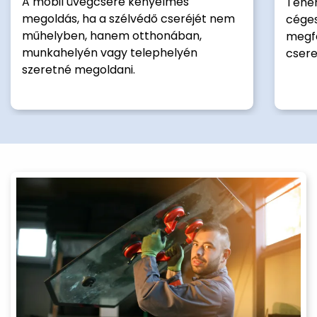
A mobil üvegcsere kényelmes
Teher
megoldás, ha a szélvédő cseréjét nem
céges
műhelyben, hanem otthonában,
megfe
munkahelyén vagy telephelyén
cser
szeretné megoldani.