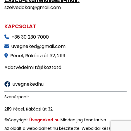
CASCO-s kárrendezés e-mail:
szelvedokar@gmail.com
KAPCSOLAT
+36 30 230 7000
uvegneked@gmail.com
Pécel, Rákóczi út 32, 2119
Adatvédelmi tájékoztató
uvegnekedhu
Szervízpont:
2119 Pécel, Rákóczi út 32.
©Copyright
Üvegneked.hu
Minden jog fenntartva.
Az oldalt a
weboldalnet.hu
készítette. Weboldal készítés