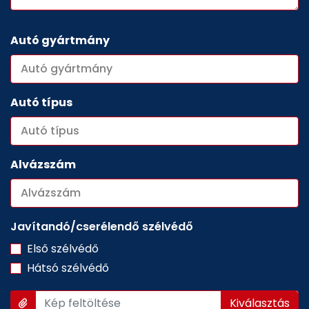
Autó gyártmány
Autó típus
Alvázszám
Javítandó/cserélendő szélvédő
Első szélvédő
Hátsó szélvédő
Kép feltöltése