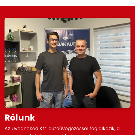
Rólunk
Az Üvegneked Kft. autóüvegezéssel foglalkozik, a