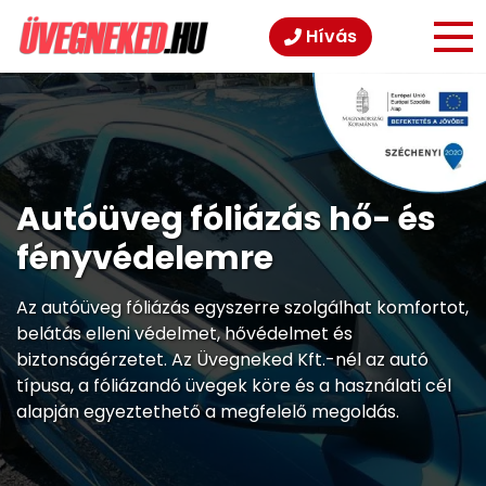
Hívás
Autóüveg fóliázás hő- és
fényvédelemre
Az autóüveg fóliázás egyszerre szolgálhat komfortot,
belátás elleni védelmet, hővédelmet és
biztonságérzetet. Az Üvegneked Kft.-nél az autó
típusa, a fóliázandó üvegek köre és a használati cél
alapján egyeztethető a megfelelő megoldás.