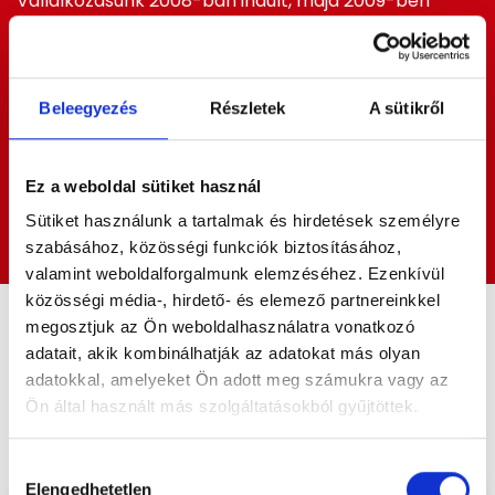
Vállalkozásunk 2008-ban indult, majd 2009-ben
bővült autóüveges szolgáltatásokkal. Autóüvegezés
mellett mobil üvegcsere is elérhető, így a helyszíni
csere sok esetben megoldható. A célunk az, hogy a
sérülés jellegéhez és az autó típusához illeszkedő
Beleegyezés
Részletek
A sütikről
megoldást kapjon, legyen szó javításról, cseréről
vagy fóliázásról. Ha szélvédőcserére lenne szüksége
Bővebben
Pécelen és környékén, keressen meg minket, és
Ez a weboldal sütiket használ
egyeztetünk egy gyors megoldást.
Kapcsolat
Sütiket használunk a tartalmak és hirdetések személyre
szabásához, közösségi funkciók biztosításához,
valamint weboldalforgalmunk elemzéséhez. Ezenkívül
közösségi média-, hirdető- és elemező partnereinkkel
megosztjuk az Ön weboldalhasználatra vonatkozó
Tekintse meg
adatait, akik kombinálhatják az adatokat más olyan
referenciáinkat
adatokkal, amelyeket Ön adott meg számukra vagy az
Ön által használt más szolgáltatásokból gyűjtöttek.
Autó fóliázás
Mobil üvegcsere
Hozzájárulás
Elengedhetetlen
kiválasztása