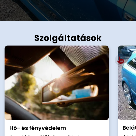
Szolgáltatások
Belá
Hő- és fényvédelem