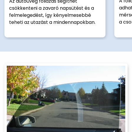
A fól
Az autóüveg fóliázás segíthet
adhat
csökkenteni a zavaró napsütést és a
mérsé
felmelegedést, így kényelmesebbé
a cso
teheti az utazást a mindennapokban.