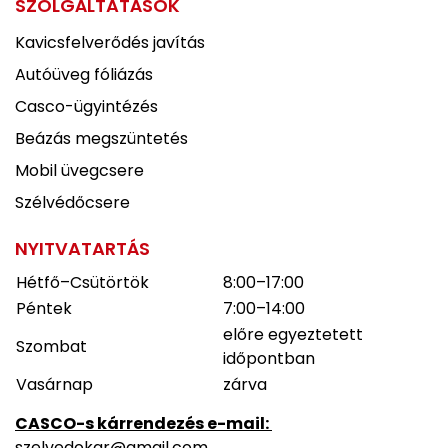
SZOLGÁLTATÁSOK
Kavicsfelverődés javítás
Autóüveg fóliázás
Casco-ügyintézés
Beázás megszüntetés
Mobil üvegcsere
Szélvédőcsere
NYITVATARTÁS
Hétfő–Csütörtök
8:00–17:00
Péntek
7:00–14:00
előre egyeztetett
Szombat
időpontban
Vasárnap
zárva
CASCO-s kárrendezés e-mail:
szelvedokar@gmail.com