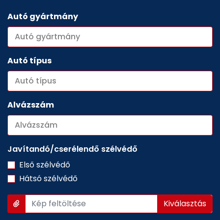
Autó gyártmány
Autó típus
Alvázszám
Javítandó/cserélendő szélvédő
Első szélvédő
Hátsó szélvédő
Kép feltöltése