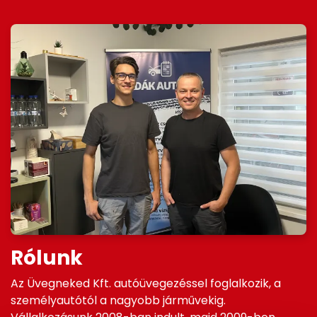
Rólunk
Az Üvegneked Kft. autóüvegezéssel foglalkozik, a
személyautótól a nagyobb járművekig.